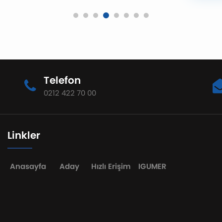
İstanb
Ünivers
ve İst
düzenl
Telefon
0212 422 70 00
Linkler
Anasayfa
Aday
Hızlı Erişim
IGUMER