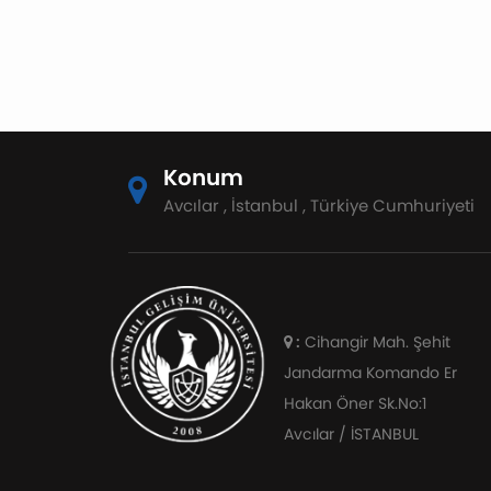
gerçekleştirdiğimiz ziyaret,
buldu.
öğrencilere iş dünyasının
dinamiklerini daha
yakından tanıma ve part-
time istihdam fırsatlarını
keşfetme imkanı sundu.
Konum
Avcılar , İstanbul , Türkiye Cumhuriyeti
:
Cihangir Mah. Şehit
Jandarma Komando Er
Hakan Öner Sk.No:1
Avcılar / İSTANBUL