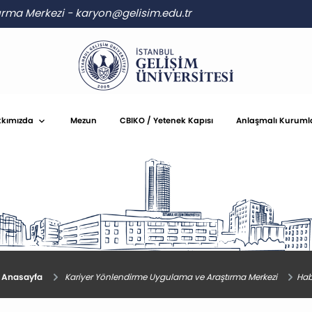
ırma Merkezi
-
karyon@gelisim.edu.tr
kımızda
Mezun
CBIKO / Yetenek Kapısı
Anlaşmalı Kuruml
Anasayfa
Kariyer Yönlendirme Uygulama ve Araştırma Merkezi
Hab