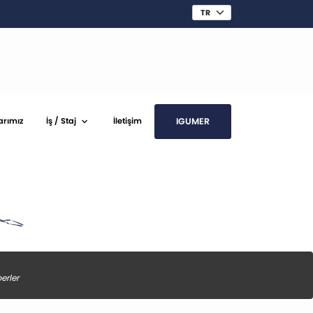
IGUMER
arımız
İş / Staj
İletişim
erler