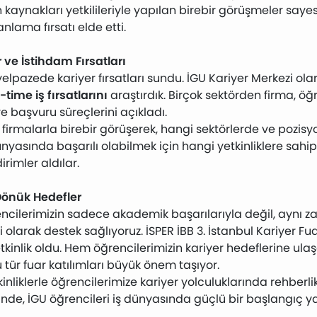
n kaynakları yetkilileriyle yapılan birebir görüşmeler sayes
nlama fırsatı elde etti.
ve İstihdam Fırsatları
yelpazede kariyer fırsatları sundu. İGU Kariyer Merkezi olara
-time iş fırsatlarını
araştırdık. Birçok sektörden firma, öğ
ve başvuru süreçlerini açıkladı.
 firmalarla birebir görüşerek, hangi sektörlerde ve pozisy
 dünyasında başarılı olabilmek için hangi yetkinliklere sah
irimler aldılar.
 Dönük Hedefler
rencilerimizin sadece akademik başarılarıyla değil, ayn
li olarak destek sağlıyoruz. İSPER İBB 3. İstanbul Kariyer 
etkinlik oldu. Hem öğrencilerimizin kariyer hedeflerine ul
ür fuar katılımları büyük önem taşıyor.
inliklerle öğrencilerimize kariyer yolculuklarında rehbe
inde, İGU öğrencileri iş dünyasında güçlü bir başlangıç ya