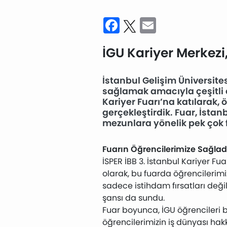
Facebook
Twitter
Email
İGU Kariyer Merkezi,
İstanbul Gelişim Üniversites
sağlamak amacıyla çeşitli 
Kariyer Fuarı’na katılarak,
gerçekleştirdik. Fuar, İsta
mezunlara yönelik pek çok f
Fuarın Öğrencilerimize Sağladı
İSPER İBB 3. İstanbul Kariyer Fu
olarak, bu fuarda öğrencilerimize
sadece istihdam fırsatları değ
şansı da sundu.
Fuar boyunca, İGU öğrencileri b
öğrencilerimizin iş dünyası hak