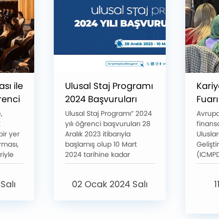
sı ile
Ulusal Staj Programı
Kariy
renci
2024 Başvuruları
Fuarı
Başladı
,
Ulusal Staj Programı” 2024
Avrupa 
k
yılı öğrenci başvuruları 28
finans
ir yer
Aralık 2023 itibarıyla
Uluslar
rması,
başlamış olup 10 Mart
Gelişt
riyle
2024 tarihine kadar
(ICMPD
ektöre
devam edecektir.
Sanayi
 sundu.
Bakanl
 Salı
02 Ocak 2024 Salı
1
ldukça
Ajansl
r
Koordi
mlerle
yürüt
satı
Projes