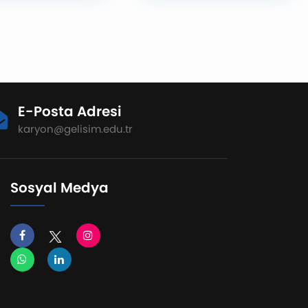
ul Gelişim
tezsiz yüksek lisansın
itesi 'nde "Kariyer
yeterli olacağı doğrudur.
ihdam Fuarı"
En azından ilk başta...
endi.
Ancak iş piyasası giderek
daha fazla uzmanlaşıyor
ve birçok mezun, yüksek
lisansı veya bir uzmanlığı
E-Posta Adresi
olmadan iş piyasasına
girmenin veya ilerlemenin
karyon@gelisim.edu.tr
zor olduğunu görüyor. İşte
lisansüstü çalışmaları
düşünmeniz için beş
neden.
Sosyal Medya