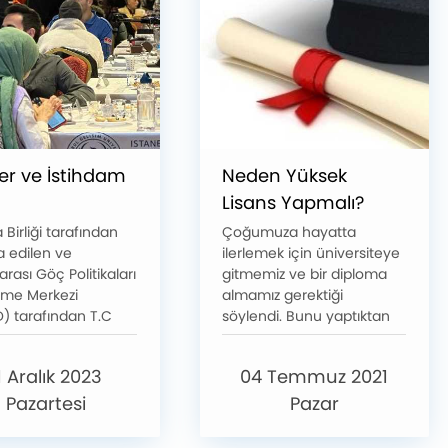
er ve İstihdam
Neden Yüksek
Lisans Yapmalı?
Birliği tarafından
Çoğumuza hayatta
a edilen ve
ilerlemek için üniversiteye
arası Göç Politikaları
gitmemiz ve bir diploma
irme Merkezi
almamız gerektiği
) tarafından T.C
söylendi. Bunu yaptıktan
 ve Teknoloji
sonra bir de karşınıza
ığı Kalkınma
yüksek lisans kavramı çıktı.
1 Aralık 2023
04 Temmuz 2021
arı Genel Müdürlüğü
Öyleyse neden bir yüksek
nasyonuyla
lisans derecesine
Pazartesi
Pazar
ülen ENHANCER
ihtiyacınız var? Pek çok iş
i kapsamında
ve alan için bir tezli veya