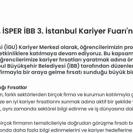
 İSPER İBB 3. İstanbul Kariyer Fuarı'n
i (İGU) Kariyer Merkezi olarak, öğrencilerimizin pr
etkinliklere katılmaya devam ediyoruz. Bu kapsamda
 öğrencilerimize kariyer fırsatları yaratmak adına 
nbul Büyükşehir Belediyesi (İBB) tarafından düzenle
irmayla bir araya gelme fırsatı sunduğu büyük bir 
ğı Fırsatlar
arı, farklı sektörlerden birçok firma ve kurumun katılımıyla 
 en iyi kariyer fırsatlarını sunmak adına aktif bir şekilde 
il, aynı zamanda sektörel bilgi edinme ve iş dünyasına da
irçok firmanın temsilcileriyle doğrudan görüşme fırsatı b
kında daha fazla bilgi edinmelerini ve kariyer hedeflerine