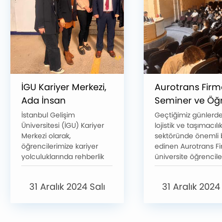
İGU Kariyer Merkezi,
Aurotrans Firma
Ada İnsan
Seminer ve Öğ
Kaynakları ve H&M
Buluşması
İstanbul Gelişim
Geçtiğimiz günlerde
Üniversitesi (İGU) Kariyer
lojistik ve taşımacılı
Deposu Ziyareti
Merkezi olarak,
sektöründe önemli b
öğrencilerimize kariyer
edinen Aurotrans Fi
yolculuklarında rehberlik
üniversite öğrencile
etmeye ve sektörel
bir araya gelerek s
deneyim kazanmalarına
dair değerli bilgiler
31 Aralık 2024 Salı
31 Aralık 2024
katkı sağlamaya devam
Seminere katılım o
ediyoruz. Bu kapsamda,
yoğundu, öğrencile
Ada İnsan Kaynakları ve
firmadan uzman isi
H&M Deposu ile
yüz yüze tanışma fır